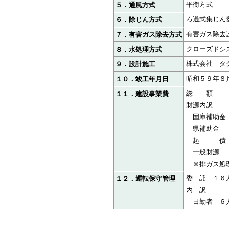
平衡方式
５．通風方式
ろ過式集じん
６．除じん方式
有害ガス除去
７．有害ガス除去方式
クローズドシ
８．水処理方式
株式会社 タ
９．設計施工
昭和５９年８
１０．竣工年月日
総 額 ２
１１．建設事業費
財源内訳
国庫補助金
県補助金
起 債 
一般財源
※排ガス処理設
委 託 １６
１２．運転保守管理
内 訳
日勤者 ６