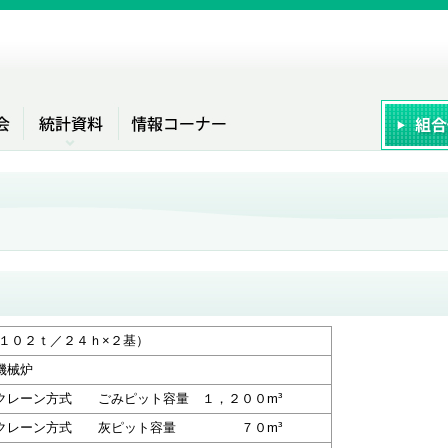
（１０２ｔ／２４ｈ×２基）
機械炉
クレーン方式 ごみピット容量 １，２００m³
ドクレーン方式 灰ピット容量 ７０m³