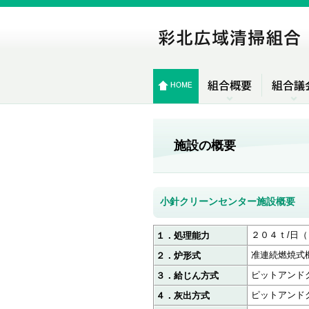
施設の概要
小針クリーンセンター施設概要
２０４ｔ/日
１．処理能力
准連続燃焼式
２．炉形式
ピットアンド
３．給じん方式
ピットアン
４．灰出方式