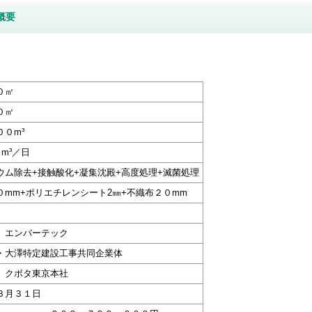
概要
０㎡
０㎡
００m³
０m³／日
ウム除去+接触酸化+凝集沈殿+高度処理+滅菌処理
０mm+ポリエチレンシート2㎜+不織布２０mm
 エンバーテック
・大澤特定建設工事共同企業体
 クボタ東京本社
３月３１日