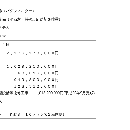
器（バグフィルター）
設備（消石灰・特殊反応助剤を噴霧）
ステム
クマ
月１日
，１７６，１７８，０００円
 １，０２９，２５０，０００円
 ６８，６１６，０００円
９４９，８００，０００円
 １２８，５１２，０００円
備等改修工事 1,013,250,000円(平成25年9月完成)
人
人 直勤者 １０人（５名２班体制）