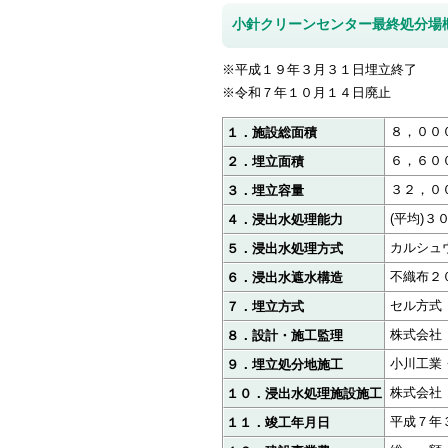
小針クリーンセンター最終処分場
※平成１９年３月３１日埋立終了
※令和７年１０月１４日廃止
８，００
１．施設総面積
６，６０
２．埋立面積
３２，０
３．埋立容量
(平均)３
４．浸出水処理能力
カルシュ
５．浸出水処理方式
不織布２
６．浸出水遮水構造
セル方式
７．埋立方式
株式会社
８．設計・施工監理
小川工業
９．埋立処分地施工
株式会社
１０．浸出水処理施設施工
平成７年
１１．竣工年月日