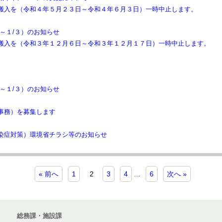
搬入を（令和４年５月２３日～令和４年６月３日）一時中止します。
～１/３）のお知らせ
搬入を（令和３年１２月６日～令和３年１２月１７日）一時中止します。
～１/３）のお知らせ
事務）を募集します
染症対策）環境省チラシ等のお知らせ
« 前へ
1
2
3
4
6
次へ »
…
総務課・施設課