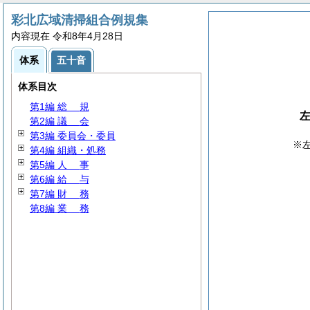
彩北広域清掃組合例規集
内容現在 令和8年4月28日
体系
五十音
体系目次
第1編
総
規
第2編
議
会
第3編 委員会・委員
※
第4編 組織・処務
第5編
人
事
第6編
給
与
第7編
財
務
第8編
業
務