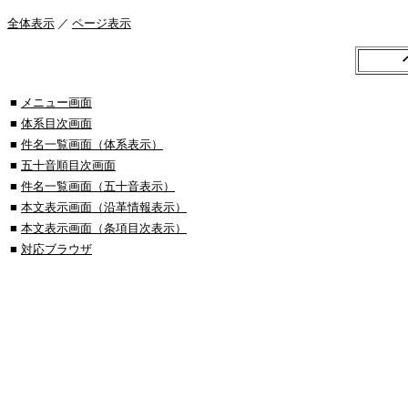
全体表示
／
ページ表示
■
メニュー画面
■
体系目次画面
■
件名一覧画面（体系表示）
■
五十音順目次画面
■
件名一覧画面（五十音表示）
■
本文表示画面（沿革情報表示）
■
本文表示画面（条項目次表示）
■
対応ブラウザ